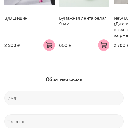
В/В Дешин
Бумажная лента белая
New В
9 мм
(Джозе
искус
жорже
2 300 ₽
650 ₽
2 700 
Обратная связь