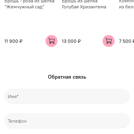
Брошь - роза из шелка
Брошь из шелка
Компл
"Жемчужный сад"
Голубая Хризантема
из бел
11 900 ₽
13 000 ₽
7 500 
Обратная связь