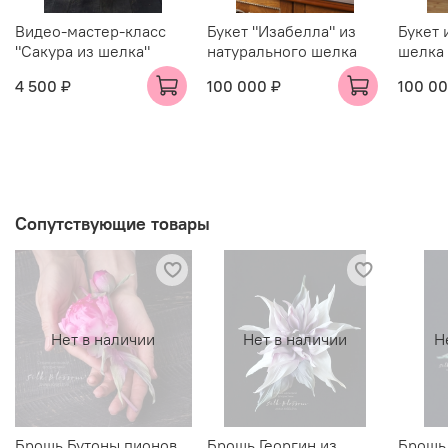
Видео-мастер-класс
Букет "Изабелла" из
Букет 
"Сакура из шелка"
натурального шелка
шелка 
4 500 ₽
100 000 ₽
100 00
Сопутствующие товары
Нет в наличии
Нет в наличии
Н
Брошь Бутоны пионов
Брошь Георгин из
Брошь 