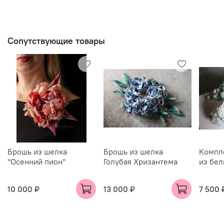
Сопутствующие товары
Брошь из шелка
Брошь из шелка
Компл
"Осенний пион"
Голубая Хризантема
из бел
10 000 ₽
13 000 ₽
7 500 