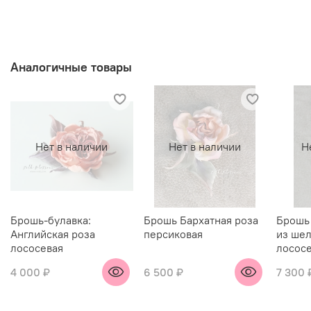
Аналогичные товары
Нет в наличии
Нет в наличии
Н
Брошь-булавка:
Брошь Бархатная роза
Брошь 
Английская роза
персиковая
из шел
лососевая
лосос
4 000 ₽
6 500 ₽
7 300 