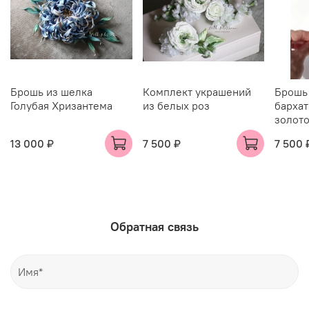
Брошь из шелка
Комплект украшений
Брошь
Голубая Хризантема
из белых роз
бархат
золот
13 000 ₽
7 500 ₽
7 500 
Обратная связь