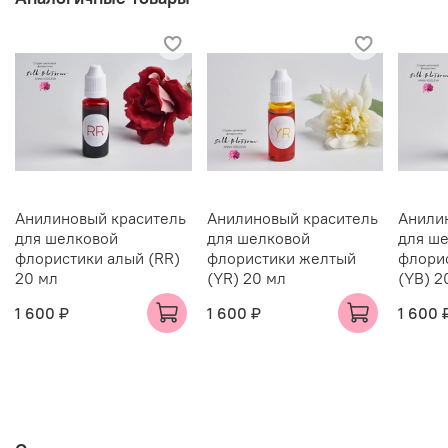
Анилиновый краситель
Анилиновый краситель
Анили
для шелковой
для шелковой
для ш
флористики алый (RR)
флористики желтый
флори
20 мл
(YR) 20 мл
(YB) 2
1 600 ₽
1 600 ₽
1 600 