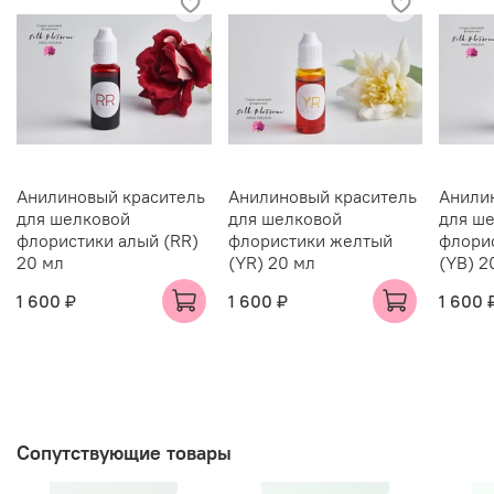
Анилиновый краситель
Анилиновый краситель
Анили
для шелковой
для шелковой
для ш
флористики алый (RR)
флористики желтый
флори
20 мл
(YR) 20 мл
(YB) 2
1 600 ₽
1 600 ₽
1 600 
Сопутствующие товары