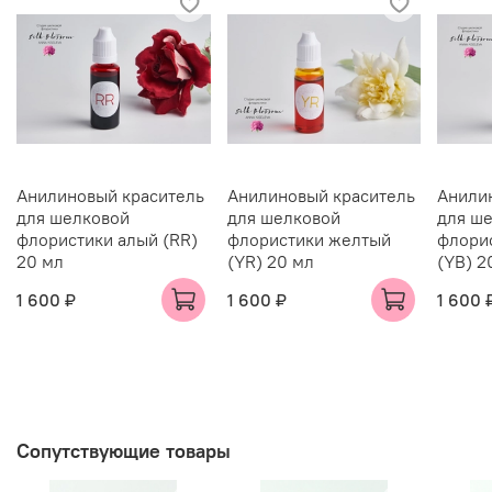
Анилиновый краситель
Анилиновый краситель
Анили
для шелковой
для шелковой
для ш
флористики алый (RR)
флористики желтый
флори
20 мл
(YR) 20 мл
(YB) 2
1 600 ₽
1 600 ₽
1 600 
Сопутствующие товары